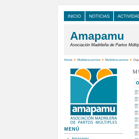
INICIO
NOTICIAS
ACTIVIDA
Amapamu
Asociación Madrileña de Partos Múltip
Home
Multidescuentos
Multidescuentos
Orga
M
O
MENÚ
Amapamu