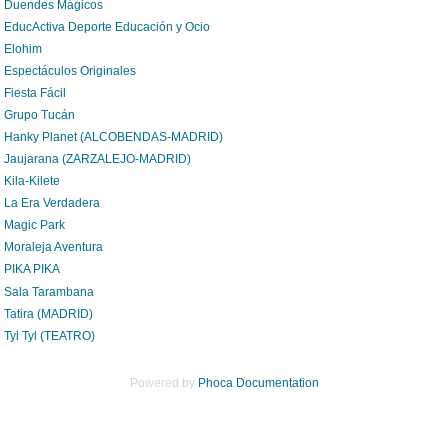
Duendes Mágicos
EducActiva Deporte Educación y Ocio
Elohim
Espectáculos Originales
Fiesta Fácil
Grupo Tucán
Hanky Planet (ALCOBENDAS-MADRID)
Jaujarana (ZARZALEJO-MADRID)
Kila-Kilete
La Era Verdadera
Magic Park
Moraleja Aventura
PIKA PIKA
Sala Tarambana
Tatira (MADRID)
Tyl Tyl (TEATRO)
Powered by
Phoca Documentation