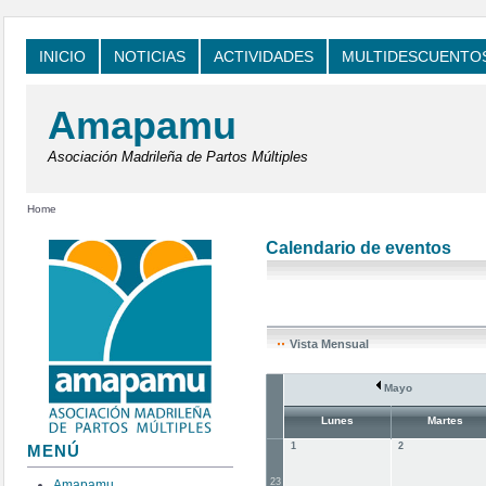
INICIO
NOTICIAS
ACTIVIDADES
MULTIDESCUENTO
Amapamu
Asociación Madrileña de Partos Múltiples
Home
Calendario de eventos
Vista Mensual
Mayo
Lunes
Martes
1
2
MENÚ
23
Amapamu