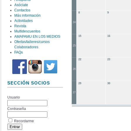
Asóciate
Contactos
8
9
Más información
Actividades
24
Revista
Multidescuentos
AMAPAMU EN LOS MEDIOS
15
16
Ofertas/talleres/cursos
25
Colaboradores
FAQs
22
23
26
SECCIÓN SOCIOS
29
30
27
Usuario
Contraseña
Recordarme