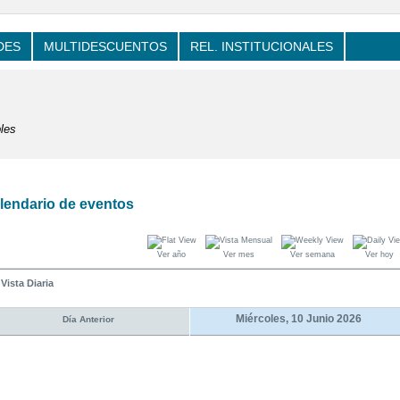
DES
MULTIDESCUENTOS
REL. INSTITUCIONALES
les
lendario de eventos
Ver año
Ver mes
Ver semana
Ver hoy
Vista Diaria
Miércoles, 10 Junio 2026
Día Anterior