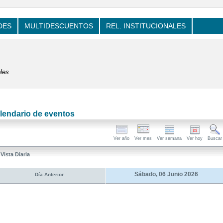
DES
MULTIDESCUENTOS
REL. INSTITUCIONALES
les
lendario de eventos
Ver año
Ver mes
Ver semana
Ver hoy
Buscar
Vista Diaria
Sábado, 06 Junio 2026
Día Anterior