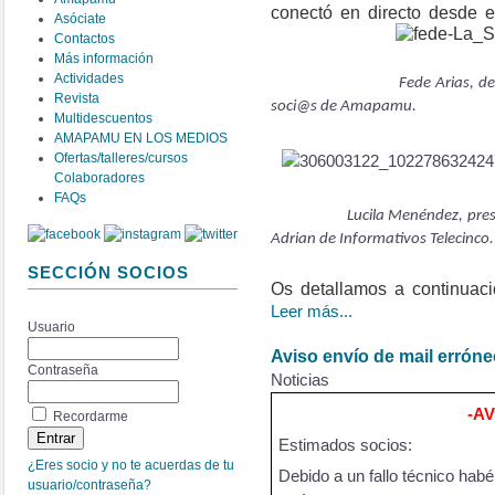
conectó en directo desde 
Asóciate
Contactos
Más información
Actividades
Fede Arias, del Pograma 
Revista
soci@s de Amapamu.
Multidescuentos
AMAPAMU EN LOS MEDIOS
Ofertas/talleres/cursos
Colaboradores
FAQs
Lucila Menéndez, president
Adrian de Informativos Telecinco.
SECCIÓN SOCIOS
Os detallamos a continuaci
Leer más...
Usuario
Aviso envío de mail errón
Contraseña
Noticias
-A
Recordarme
Estimados socios:
¿Eres socio y no te acuerdas de tu
Debido a un fallo técnico habé
usuario/contraseña?