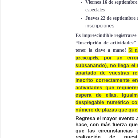
Viernes 16 de septiembre
especiales
Jueves 22 de septiembre
a
inscripciones
Es imprescindible registrarse 
“Inscripción de actividades”
tener la clave a mano!
Si n
preocupéis
,
por un erro
subsanando), no llega el
apartado de vuestras re
inscrito correctamente en
actividades que requiere
espera de ellas. Igua
desplegable numérico co
número de plazas que quer
Regresa el mayor evento 
hace, con más fuerza que
que las circunstancias
realización de nuest