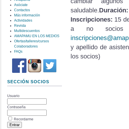
cambiar alguno
Asóciate
saludable.
Duración:
Contactos
Más información
Inscripciones:
15 de
Actividades
Revista
a no socios e
Multidescuentos
AMAPAMU EN LOS MEDIOS
inscripciones@amap
Ofertas/talleres/cursos
y apellido de asiste
Colaboradores
FAQs
los socios)
SECCIÓN SOCIOS
Usuario
Contraseña
Recordarme