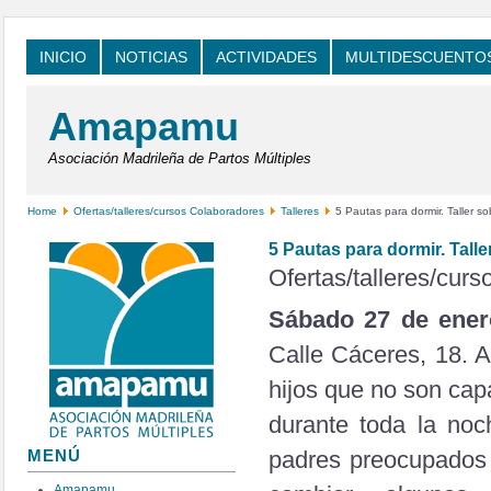
INICIO
NOTICIAS
ACTIVIDADES
MULTIDESCUENTO
Amapamu
Asociación Madrileña de Partos Múltiples
Home
Ofertas/talleres/cursos Colaboradores
Talleres
5 Pautas para dormir. Taller so
5 Pautas para dormir. Talle
Ofertas/talleres/cur
Sábado 27 de enero
Calle Cáceres, 18. 
hijos que no son cap
durante toda la noc
padres preocupados 
MENÚ
Amapamu