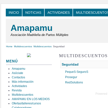
INICIO
NOTICIAS
ACTIVIDADES
MULTIDESCUENTO
Amapamu
Asociación Madrileña de Partos Múltiples
Home
Multidescuentos
Multidescuentos
Seguridad
MULTIDESCUENTOS
MENÚ
Seguridad
Amapamu
PequeS-SeguroS
Asóciate
Prosegur
Contactos
Más información
RedSolutions
Actividades
Revista
Powered
Multidescuentos
AMAPAMU EN LOS MEDIOS
Ofertas/talleres/cursos
Colaboradores