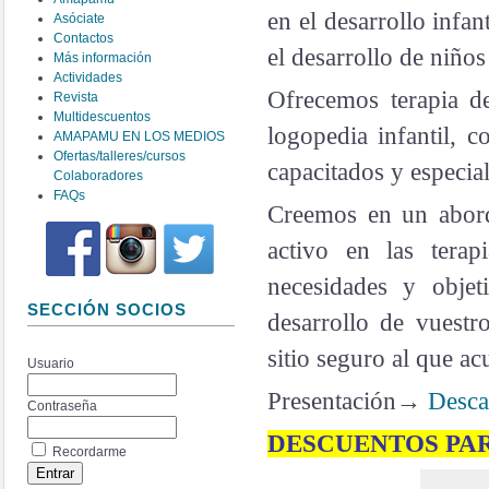
en el desarrollo infan
Asóciate
Contactos
el desarrollo de niños
Más información
Actividades
Ofrecemos terapia de 
Revista
Multidescuentos
logopedia infantil, 
AMAPAMU EN LOS MEDIOS
Ofertas/talleres/cursos
capacitados y especial
Colaboradores
FAQs
Creemos en un aborda
activo en las terap
necesidades y objet
SECCIÓN SOCIOS
desarrollo de vues
sitio seguro al que ac
Usuario
Presentación→
Desca
Contraseña
DESCUENTOS PA
Recordarme