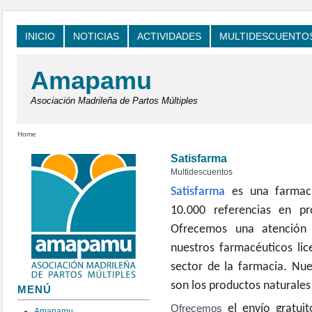
INICIO
NOTICIAS
ACTIVIDADES
MULTIDESCUENTO
Amapamu
Asociación Madrileña de Partos Múltiples
Home
Satisfarma
Multidescuentos
Satisfarma
es una farmaci
10.000 referencias en p
Ofrecemos una atención 
nuestros farmacéuticos li
sector de la farmacia. Nu
son los productos naturales
MENÚ
Ofrecemos
el envío gratui
Amapamu