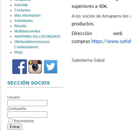
Asóciate
superiores a 40€.
Contactos
Más información
A los socios de Amapamu les
Actividades
productos.
Revista
Multidescuentos
Dirección we
AMAPAMU EN LOS MEDIOS
compras
https://www.sati
Ofertas/talleres/cursos
Colaboradores
FAQs
Satisfarma Salud
SECCIÓN SOCIOS
Usuario
Contraseña
Recordarme