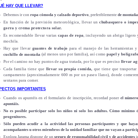
UÉ HAY QUE LLEVAR?
Debemos ir con
ropa cómoda y calzado deportivo
, preferiblemente
de montaña
En función de la previsión meteorológica, llevar un
chubasquero o impe
gorra y
crema protectora solar.
Es recomendable llevar varias
capas de ropa
, incluyendo un abrigo ligero
mochila.
Hay que llevar
guantes de trabajo
para el manejo de las herramientas y
(al menos uno por familia), así como
papel y bolígraf
cuchillo de montaña
Por el camino
no hay puntos de agua tratada, por lo que es preciso
llevar ag
Cada familia tiene que
llevar
su propia comida,
que tiene que trasporta
campamento (aproximadamente 600 m por un paseo llano), donde comeremos
sentaros para comer.
PECTOS IMPORTANTES
Cuando os apuntéis en el formulario de inscripción, recordad poner
el número
apuntáis.
No es posible participar solo los niños ni solo los adultos. Cómo mínimo 
progenitores.
Sólo pueden acudir a la actividad las personas participantes y que hay
acompañantes u otros miembros de la unidad familiar que no vayan a particip
Explora Jarama dispone de un
seguro de responsabilidad civil y de accidentes
i