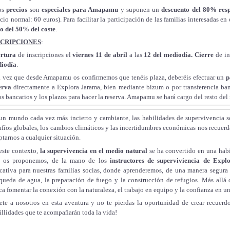
os
precios
son
especiales para Amapamu
y
suponen
un
descuento del 80% res
ecio normal: 60 euros).
Para facilitar la participación de las familias interesadas en
o del 50% del coste
.
SCRIPCIONES
:
rtura
de inscripciones el
viernes 11 de abril
a las
12 del mediodía. Cierre
de in
iodía
.
 vez que desde Amapamu os confirmemos que tenéis plaza, deberéis efectuar un
p
erva
directamente a Explora Jarama, bien mediante bizum o por transferencia ban
os bancarios y los plazos para hacer la reserva. Amapamu se hará cargo del resto del 
un mundo cada vez más incierto y cambiante, las habilidades de supervivencia s
afíos globales, los cambios climáticos y las incertidumbres económicas nos recuerd
ptarnos a cualquier situación.
este contexto,
la supervivencia en el medio natural
se ha convertido en una hab
, os proponemos, de la mano de los
instructores de superviviencia de Exp
cativa para nuestras familias socias, donde aprenderemos, de una manera segura 
queda de agua, la preparación de fuego y la construcción de refugios. Más allá d
ca fomentar la conexión con la naturaleza, el trabajo en equipo y la confianza en 
ete a nosotros en esta aventura y no te pierdas la oportunidad de crear recuerdo
illidades que te acompañarán toda la vida!