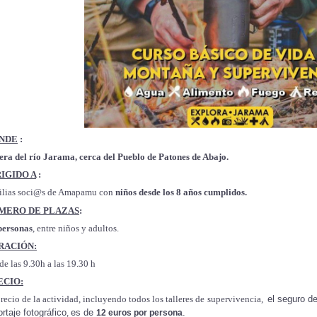
NDE
:
era del río Jarama, cerca del Pueblo de Patones de Abajo.
RIGIDO A
:
ilias soci@s de Amapamu con
niños
desde los 8 años cumplidos.
MERO DE PLAZAS
:
personas
, entre niños y adultos.
RACIÓN:
de las 9.30h a las 19.30 h
ECIO:
precio de la actividad,
incluyendo todos
los talleres de supervivencia,
el seguro
de
ortaje fotográfico
es de
.
,
12 euros por persona