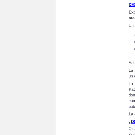
DE
Ex
med
En 
Ade
La 
un 
La 
Pat
don
cua
beb
La 
¿D
Que
con