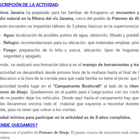
SCRIPCIÓN DE LA ACTIVIDAD
:
plora Jarama
ha preparado para las familias de Amapamu un
encuentro p
io natural en la Ribera del río Jarama
, cerca del pueblo de
Patones de A
este encuentro se impartirán talleres de 3 pilares básicos en la supervivencia
Agua:
localización de posibles puntos de agua, obtención, filtrado y potabil
Refugio:
recomendaciones para su ubicación, qué materiales emplear, princ
Fuego:
preparación de la leña y yesca, ubicación, tipos de hoguera
seguridad y apagado.
más, se realizará una formación básica en el
manejo de herramientas y tr
actividad se desarrollará desde primera hora de la mañana hasta el final de l
descanso a la hora de la comida para que cada familia se tome el picnic que 
actividad tendrá lugar en el
"Campamento Bushcraft"
al lado de la
ribe
ones de Abajo
. Quedaremos en el pueblo para ir luego juntos con los coc
de se pueden dejar los vehículos. Desde aquí hasta el campamento hay que
les llevaremos encima todo el material que vayamos a necesitar durante 
ida, para no tener que volver a los coches.
edad mínima para participar en la actividad es de 8 años cumplidos.
ONDE QUEDAMOS?
damos en el pueblo de
Patones de Abajo
. El punto exacto de encuentro será comu
 plaza.