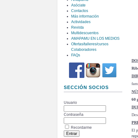
Asóciate
Contactos
Más información
Actividades
Revista
Multidescuentos
AMAPAMU EN LOS MEDIOS
Ofertas/talleres/cursos
Colaboradores
FAQs
DO
Rib
DI
fam
SECCIÓN SOCIOS
NÚ
60 
Usuario
DU
Des
Contraseña
PR
Recordarme
El 
rep