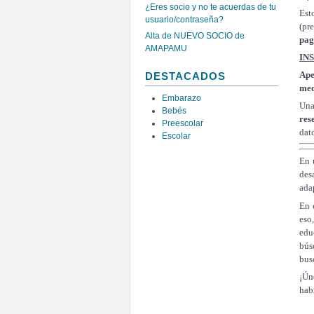
¿Eres socio y no te acuerdas de tu
Est
usuario/contraseña?
(pr
Alta de NUEVO SOCIO de
pag
AMAPAMU
IN
Ape
DESTACADOS
med
Embarazo
Una
Bebés
res
Preescolar
dat
Escolar
En 
des
ada
En 
eso
edu
bús
bus
¡Ún
hab