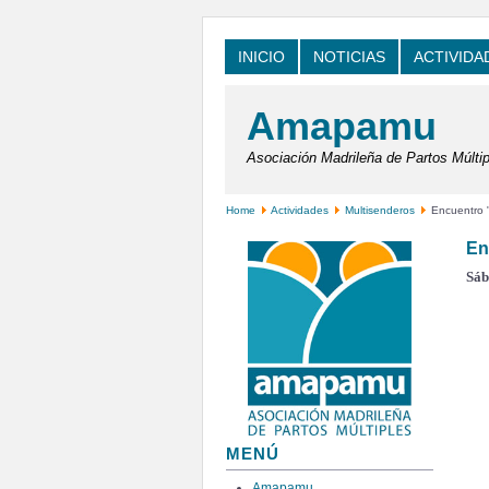
INICIO
NOTICIAS
ACTIVIDA
Amapamu
Asociación Madrileña de Partos Múltip
Home
Actividades
Multisenderos
Encuentro "
En
Sáb
MENÚ
Amapamu