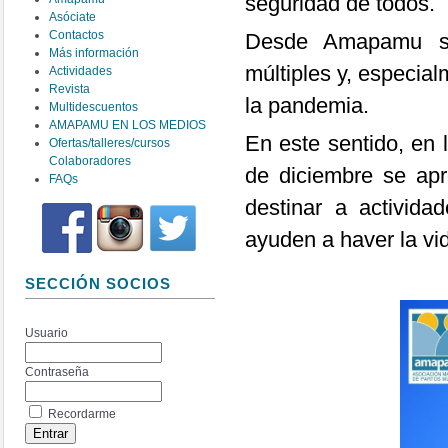
seguridad de todos.
Asóciate
Contactos
Desde Amapamu seg
Más información
múltiples y, especia
Actividades
Revista
la pandemia.
Multidescuentos
AMAPAMU EN LOS MEDIOS
En este sentido, en
Ofertas/talleres/cursos
Colaboradores
de diciembre se apr
FAQs
destinar a activida
ayuden a haver la vid
SECCIÓN SOCIOS
Usuario
Contraseña
Recordarme