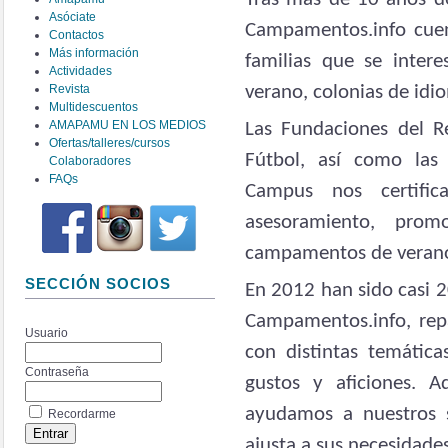
Asóciate
Campamentos.info cuen
Contactos
Más información
familias que se inter
Actividades
Revista
verano, colonias de id
Multidescuentos
AMAPAMU EN LOS MEDIOS
Las Fundaciones del R
Ofertas/talleres/cursos
Fútbol, así como las 
Colaboradores
FAQs
Campus nos certific
asesoramiento, pro
campamentos de verano 
SECCIÓN SOCIOS
En 2012 han sido casi 
Campamentos.info, repa
Usuario
con distintas temátic
Contraseña
gustos y aficiones. A
ayudamos a nuestros s
Recordarme
ajusta a sus necesidades