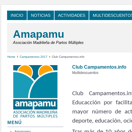
INICIO
NOTICIAS
ACTIVIDADES
MULTIDESCUENTO
Amapamu
Asociación Madrileña de Partos Múltiples
Home
Campamentos 2017
Club Campamentos.info
Club Campamentos.info
Multidescuentos
Club Campamentos.i
Educacción por facilit
mayor número de acti
deporte, educación, ocio
MENÚ
Tras más de 10 años de
Amapamu