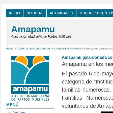
INICIO
NOTICIAS
ACTIVIDADES
MULTIDESCUENTO
Amapamu
Asociación Madrileña de Partos Múltiples
Home
AMAPAMU EN LOS MEDIOS
Amapamu en los medios
Amapamu galardonada c
Amapamu galardonada con 
Amapamu en los me
El pasado 6 de mayo
categoría de “Institu
familias numerosas. 
Familias Numerosas
voluntarios de Amap
MENÚ
Amapamu