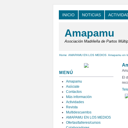
INICIO
NOTICIAS
ACTIVIDA
Amapamu
Asociación Madrileña de Partos Múltip
Home
AMAPAMU EN LOS MEDIOS
Amapamu en l
Am
Ama
MENÚ
El 
Amapamu
rec
Asóciate
Tel
Contactos
Más información
Actividades
Revista
Multidescuentos
AMAPAMU EN LOS MEDIOS
Ofertas/talleres/cursos
Colaboradores