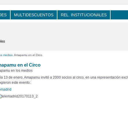
DES
MULTIDESCUENTOS
REL. INSTITUCIONALES
les
os medios
Amapamu en el Circo
apamu en el Circo
pamu en los medios
día 13 de enero, Amapamu invitó a 2000 socios al circo, en una representación excl
ogieron este evento:
emadrid