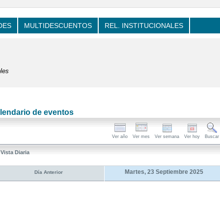
DES
MULTIDESCUENTOS
REL. INSTITUCIONALES
les
lendario de eventos
Ver año
Ver mes
Ver semana
Ver hoy
Buscar
Vista Diaria
Martes, 23 Septiembre 2025
Día Anterior