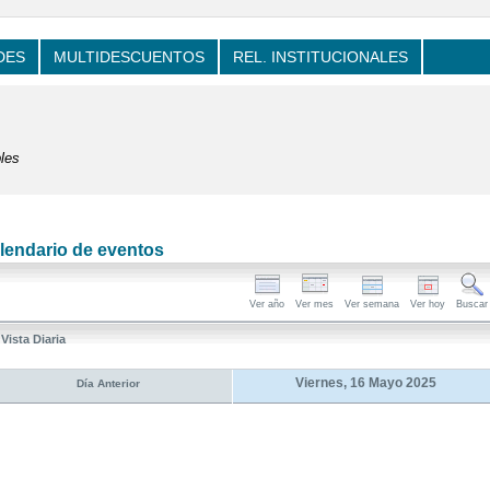
DES
MULTIDESCUENTOS
REL. INSTITUCIONALES
les
lendario de eventos
Ver año
Ver mes
Ver semana
Ver hoy
Buscar
Vista Diaria
Viernes, 16 Mayo 2025
Día Anterior