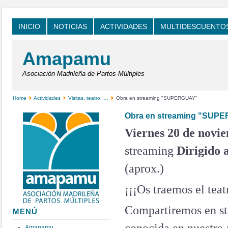
INICIO
NOTICIAS
ACTIVIDADES
MULTIDESCUENTO
Amapamu
Asociación Madrileña de Partos Múltiples
Home
Actividades
Visitas, teatro, …
Obra en streaming "SUPERGUAY"
Obra en streaming "SUP
Viernes 20 de novie
streaming
Dirigido 
(aprox.)
¡¡¡Os traemos el teat
Compartiremos en s
MENÚ
Amapamu