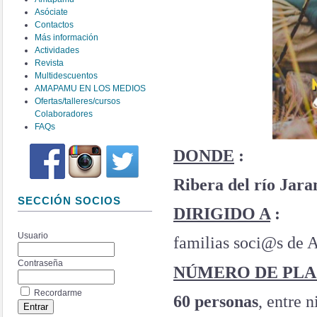
Asóciate
Contactos
Más información
Actividades
Revista
Multidescuentos
AMAPAMU EN LOS MEDIOS
Ofertas/talleres/cursos
Colaboradores
FAQs
DONDE
:
Ribera del río Jara
SECCIÓN SOCIOS
DIRIGIDO A
:
Usuario
familias soci@s de
Contraseña
NÚMERO DE PLA
Recordarme
60 personas
, entre n