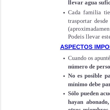
llevar agua sufi
Cada familia t
trasportar desd
(aproximadament
Podeis llevar est
ASPECTOS IMPO
Cuando os apuntéi
número de person
No es posible pa
mínimo debe part
Sólo pueden acud
hayan abonado,
otros miembros 