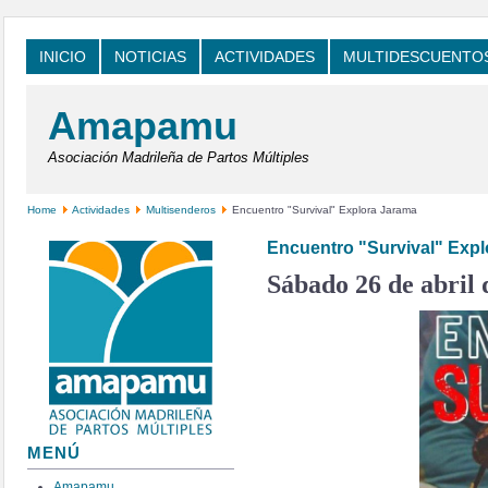
INICIO
NOTICIAS
ACTIVIDADES
MULTIDESCUENTO
Amapamu
Asociación Madrileña de Partos Múltiples
Home
Actividades
Multisenderos
Encuentro "Survival" Explora Jarama
Encuentro "Survival" Exp
Sábado 26 de abril 
MENÚ
Amapamu