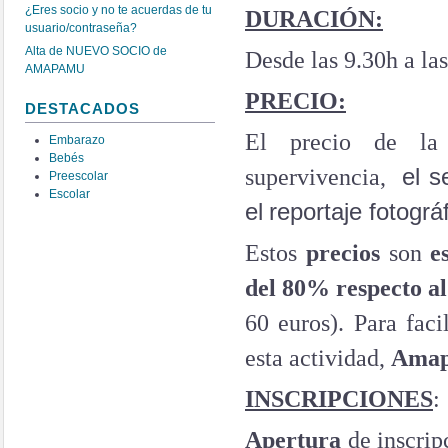
¿Eres socio y no te acuerdas de tu
DURACIÓN:
usuario/contraseña?
Alta de NUEVO SOCIO de
Desde las 9.30h a la
AMAPAMU
PRECIO:
DESTACADOS
El precio de la
Embarazo
Bebés
supervivencia,
el 
Preescolar
Escolar
el
reportaje fotográ
Estos
precios
son
e
del 80% respecto a
60 euros).
Para faci
esta actividad,
Amapa
INSCRIPCIONES
:
Apertura
de inscrip