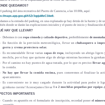
ONDE QUEDAMOS?
el parking del área recreativa del Puerto de Canencia, a las 10.00h, aquí:
ps://maps.app.goo.gl/A5Zr3qpjuMeC3iiw9
.
damos a la entrada del parking, en una explanada qe hay detrás de la fuente y de u
bién donde se darán las explicaciones iniciales y el punto de inicio y finalización
UÉ HAY QUE LLEVAR?
Debemos ir con
ropa cómoda y calzado deportivo
, preferiblemente
de montaña
En función de la previsión meteorológica, llevar un
chubasquero o impe
gorra y
crema protectora solar.
Es recomendable llevar varias
capas de ropa
, incluyendo un abrigo ligero
mochila, por si hay que quitarse algo de abrigo mientras hacemos la gymkan
Por el camino
no hay puntos de agua tratada, por lo que es preciso
llevar ag
la comida.
No hay que llevar la comida encima,
pues comeremos al finalizar la ac
aparcamiento.
Es conveniente no ir muy cargado durante la actividad para poder ir lige
1 o 2 mochilas pequeñas por equipo
gymkana cuenta! Aconsejamos llevar
d
PECTOS IMPORTANTES
Cuando os apuntéis en el formulario de inscripción, recordad poner
el número
apuntáis.