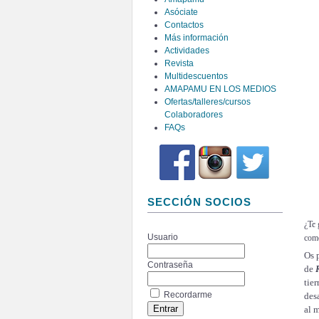
Asóciate
Contactos
Más información
Actividades
Revista
Multidescuentos
AMAPAMU EN LOS MEDIOS
Ofertas/talleres/cursos
Colaboradores
FAQs
SECCIÓN SOCIOS
¿Te 
como
Usuario
Os 
Contraseña
de
tie
Recordarme
des
al 