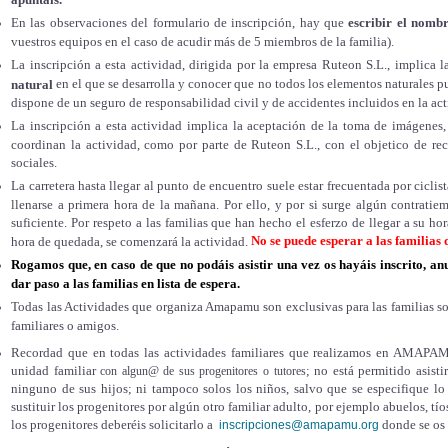
En las observaciones del formulario de inscripción, hay que
escribir el nomb
vuestros equipos en el caso de acudir más de 5 miembros de la familia).
La inscripción a esta actividad, dirigida por la empresa Ruteon S.L., implica 
en el que se desarrolla y conocer que no todos los elementos naturales p
natural
dispone de un seguro de responsabilidad civil y de accidentes incluidos en la act
La inscripción a esta actividad implica la aceptación de la toma de imágenes
coordinan la actividad, como por parte de Ruteon S.L., con el objetico de re
sociales.
La carretera hasta llegar al punto de encuentro suele estar frecuentada por cicli
llenarse a primera hora de la mañana. Por ello, y por si surge algún contrati
suficiente. Por respeto a las familias que han hecho el esferzo de llegar a su hora
No se puede esperar a las familias 
hora de quedada, se comenzará la actividad.
Rogamos que, en caso de que no podáis asistir una vez os hayáis inscrito, anu
dar paso a las familias en lista de espera.
Todas las Actividades que organiza Amapamu son exclusivas para las familias soc
familiares o amigos.
Recordad que en todas las actividades familiares que realizamos en AMAPA
unidad familiar
; no está permitido asisti
con algun@ de sus progenitores o tutores
ninguno de sus hijos; ni tampoco solos los niños, salvo que se especifique lo
sustituir los progenitores por algún otro familiar adulto, por ejemplo abuelos, tío
los progenitores deberéis solicitarlo a
donde se os 
inscripciones@amapamu.org