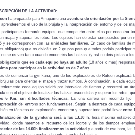
SCRIPCIÓN DE LA ACTIVIDAD:
teon
ha preparado para Amapamu una
aventura de orientación por la Sier
 aprenderemos el uso de la brújula y la interpretación del entorno y de los ma
 participantes formarán equipos, que competirán entre ellos por encontrar t
un mapa y superar los retos. Los equipos han de estar compuestos por un
5
y se corresponden con las
unidades familiares
. En caso de familias de
es obligatorio) que os dividáis en 2 grupos para que todos podáis participar
 no se os vea tanto cuando encontréis las balizas (y así no deis pistas a los
obligatorio que en cada equipo haya un adulto
(18 años o más) responsabl
ima para participar en la actividad es de 7 años.
es de comenzar la gymkana, uno de los exploradores de Ruteon explicará la
 brújulas para orientar el mapa y trazar rumbos. A continuación, a cada equi
teriormente cada equipo saldrá por intervalos de tiempo y recorrerá un ár
jula con el objetivo de localizar las balizas escondidas y superar los retos, q
s 6 Km, sin dificultades técnicas.
Es una carrera sin recorrido fijo,
erpretación del entrono son fundamentales. Según la destreza de cada equipo,
bién en técnicas de exploración, encontrar y superar todo podrá llevar
entre 
finalización de la gymkana será a las 13.30 h
, hora máxima establecid
ividad, donde haremos el recuento de los logros y de los tiempos empl
ededor de las 14.00h finalizaremos la actividad
y a partir de esa hora, las 
darse a comer en la explanada junto al resto de familias.