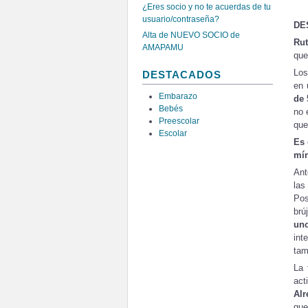
¿Eres socio y no te acuerdas de tu
usuario/contraseña?
DE
Alta de NUEVO SOCIO de
Ru
AMAPAMU
que
Los
DESTACADOS
en 
Embarazo
de 
Bebés
no 
Preescolar
que
Escolar
Es 
mín
Ant
las
Pos
brú
uno
int
tam
La
act
Alr
que