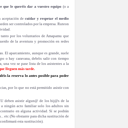
re que le queréis dar a vuestro equipo
(o a
la aceptación de
cuidar y respetar el medio
ueden ser controlados por la empresa. Ruteon
ividad.
, tanto por los voluntarios de Amapamu que
cuerdo de la aventura y promoción en redes
stas. El aparcamiento, aunque es grande, suele
empo o hay caravana, debéis salir con tiempo
, una vez se pase lista de los asistentes a la
que lleguen más tarde.
léis la reserva lo antes posible para poder
ias, por lo que no está permitido asistir con
MU deben asistir algun@ de los hij@s
de
la
r a ningún acto familiar solo los adultos sin
 contrario en alguna actividad.
Sí se podrán
s... etc (No obstante para dicha sustitución de
confirmará esta sustitución).