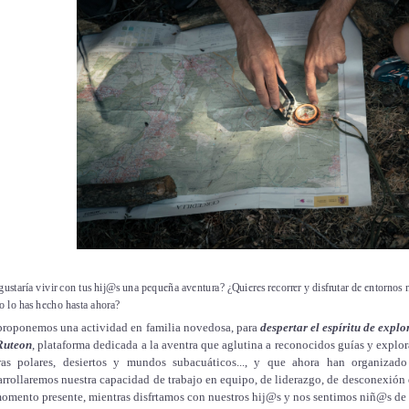
gustaría vivir con tus hij@s una pequeña aventura? ¿Quieres recorrer y disfrutar de entornos 
 lo has hecho hasta ahora?
proponemos una actividad en familia novedosa, para
despertar el espíritu de expl
Ruteon
, plataforma dedicada a la aventra que aglutina a reconocidos guías y explo
rras polares, desiertos y mundos subacuáticos..., y que ahora han organiz
arrollaremos nuestra capacidad de trabajo en equipo, de liderazgo, de desconexión 
momento presente, mientras disfrtamos con nuestros hij@s y nos sentimos niñ@s de