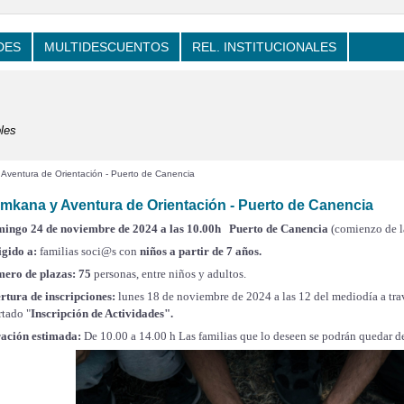
DES
MULTIDESCUENTOS
REL. INSTITUCIONALES
les
ventura de Orientación - Puerto de Canencia
mkana y Aventura de Orientación - Puerto de Canencia
ingo 24 de noviembre de 2024 a las 10.00h Puerto de Canencia
(comienzo de l
igido a:
familias soci@s con
niños
a partir de 7 años.
ero de plazas: 75
personas, entre niños y adultos.
rtura de inscripciones:
lunes 18 de noviembre de 2024 a las 12 del mediodía a t
rtado "
Inscripción de Actividades".
ación estimada:
De 10.00 a 14.00 h
Las familias que lo deseen se podrán quedar d