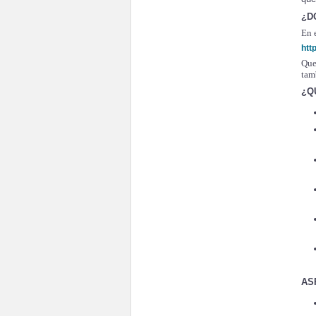
¿D
En 
htt
Que
tam
¿Q
AS