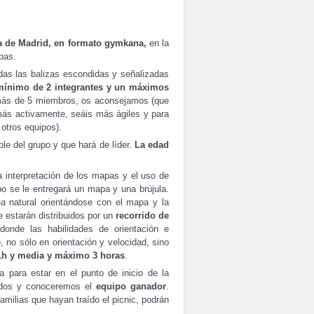
ra de Madrid, en formato gymkana,
en la
pas.
odas las balizas escondidas y señalizadas
mínimo de 2 integrantes y un máximos
 más de 5 miembros, os aconsejamos (que
 más activamente, seáis más ágiles y para
 otros equipos).
e del grupo y que hará de líder.
La edad
 interpretación de los mapas y el uso de
po se le entregará un mapa y una brújula.
ea natural orientándose con el mapa y la
ue estarán distribuidos por un
recorrido de
 donde las habilidades de orientación e
 no sólo en orientación y velocidad, sino
1h y media y máximo 3 horas
.
a para estar en el punto de inicio de la
eados y conoceremos el
equipo ganador
.
familias que hayan traído el picnic, podrán