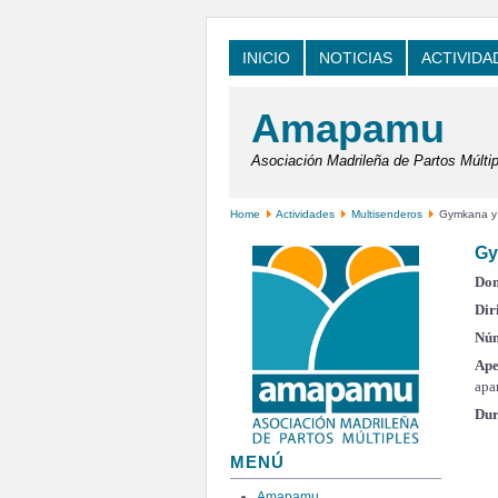
INICIO
NOTICIAS
ACTIVIDA
Amapamu
Asociación Madrileña de Partos Múltip
Home
Actividades
Multisenderos
Gymkana y A
Gy
Dom
Dir
Núm
Ape
apa
Dur
MENÚ
Amapamu