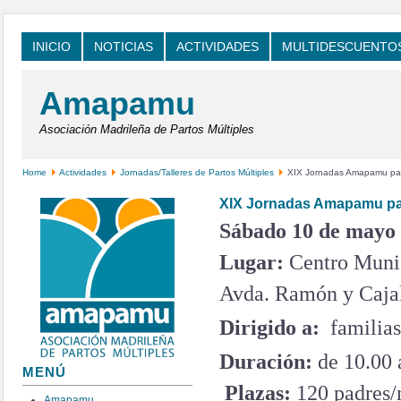
INICIO
NOTICIAS
ACTIVIDADES
MULTIDESCUENTO
Amapamu
Asociación Madrileña de Partos Múltiples
Home
Actividades
Jornadas/Talleres de Partos Múltiples
XIX Jornadas Amapamu para
XIX Jornadas Amapamu par
Sábado 10 de mayo d
Lugar:
Centro Muni
Avda. Ramón y Cajal
Dirigido a:
familias
Duración:
de 10.00 
MENÚ
Plazas:
120 padre
Amapamu