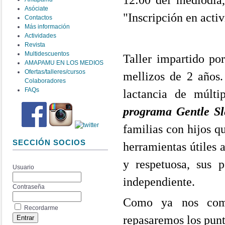
12:00 del mediodía
Asóciate
"Inscripción en activ
Contactos
Más información
Actividades
Revista
Multidescuentos
Taller impartido po
AMAPAMU EN LOS MEDIOS
Ofertas/talleres/cursos
mellizos de 2 años.
Colaboradores
FAQs
lactancia de múltip
programa Gentle S
familias con hijos q
SECCIÓN SOCIOS
herramientas útiles 
y respetuosa, sus 
Usuario
independiente.
Contraseña
Como ya nos come
Recordarme
repasaremos los pun