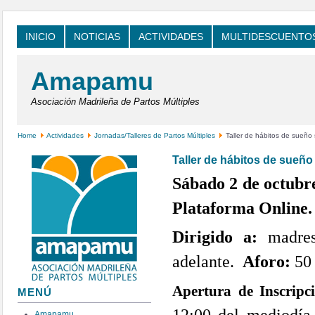
INICIO
NOTICIAS
ACTIVIDADES
MULTIDESCUENTO
Amapamu
Asociación Madrileña de Partos Múltiples
Home
Actividades
Jornadas/Talleres de Partos Múltiples
Taller de hábitos de sueño 
Taller de hábitos de sueño
Sábado 2 de octubre
Plataforma Online.
Dirigido a:
madres
adelante.
Aforo:
50 
Apertura de Inscrip
MENÚ
Amapamu