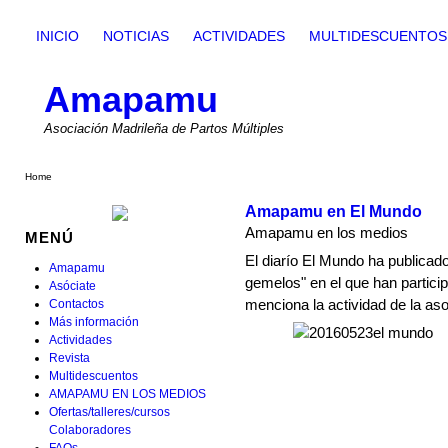
INICIO
NOTICIAS
ACTIVIDADES
MULTIDESCUENTOS
Amapamu
Asociación Madrileña de Partos Múltiples
Home
Amapamu en El Mundo
Amapamu en los medios
MENÚ
El diarío El Mundo ha publicad
Amapamu
gemelos" en el que han partic
Asóciate
Contactos
menciona la actividad de la as
Más información
Actividades
Revista
Multidescuentos
AMAPAMU EN LOS MEDIOS
Ofertas/talleres/cursos
Colaboradores
FAQs