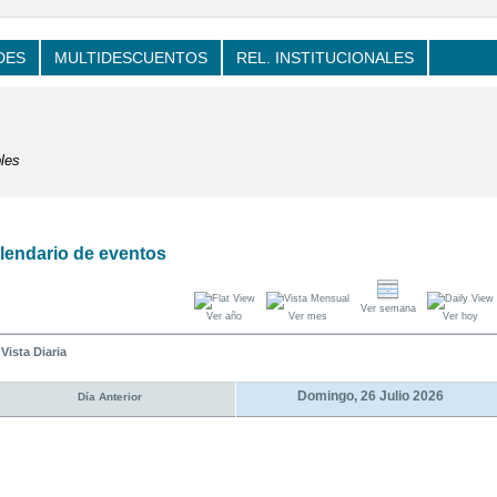
DES
MULTIDESCUENTOS
REL. INSTITUCIONALES
les
lendario de eventos
Ver semana
Ver año
Ver mes
Ver hoy
Vista Diaria
Domingo, 26 Julio 2026
Día Anterior